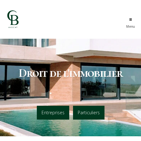
Menu
Maitre
Clément
Boirot
Droit de l'immobilier
Entreprises
Particuliers